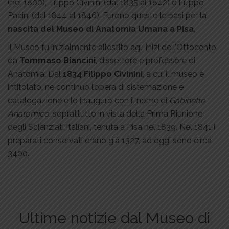
(nel 1800), Filippo Civinini (dal 1835 al 1842) e Filippo
Pacini (dal 1844 al 1846). Furono queste le basi per la
nascita del Museo di Anatomia Umana a Pisa
.
Il Museo fu inizialmente allestito agli inizi dell’Ottocento
da
Tommaso Biancini
, dissettore e professore di
Anatomia. Dal
1834
Filippo Civinini
, a cui il museo è
intitolato, ne continuò l’opera di sistemazione e
catalogazione e lo inaugurò con il nome di
Gabinetto
Anatomico
, soprattutto in vista della Prima Riunione
degli Scienziati Italiani, tenuta a Pisa nel 1839. Nel 1841 i
preparati conservati erano già 1327, ad oggi sono circa
3400.
Ultime notizie dal Museo di