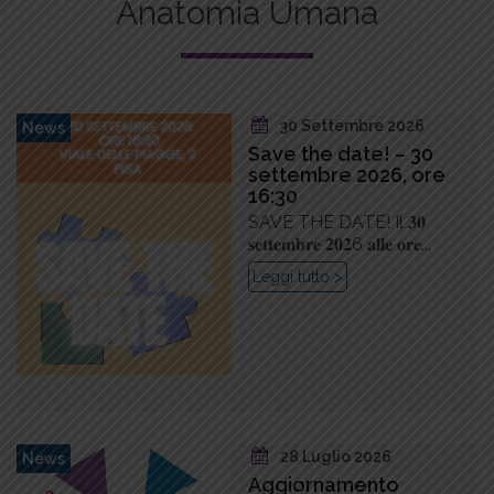
Anatomia Umana
30 Settembre 2026
News
Save the date! – 30
settembre 2026, ore
16:30
SAVE THE DATE! Il 𝟑𝟎
𝐬𝐞𝐭𝐭𝐞𝐦𝐛𝐫𝐞 𝟐𝟎𝟐6 𝐚𝐥𝐥𝐞 𝐨𝐫𝐞...
Leggi tutto >
28 Luglio 2026
News
Aggiornamento