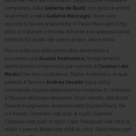
seconda metà dell’Ottocento. L’esposizione museale è
completata dalla
Galleria de Busti
, con gessi di antichi
anatomisti, e dalla
Galleria Mascagni
, dove sono
esposte le tavole anatomiche di Paolo Mascagni (1755-
1815). Il visitatore si troverà di fronte a un appassionante
intreccio fra studio del corpo umano, arte e storia.
Pisa è stata una delle prime città universitarie a
possedere una
Scuola Anatomica
: l’insegnamento
dell’Anatomia Umana iniziò per volontà di
Cosimo I dei
Medici
che fece costruire un Teatro Anatomico. In quel
periodo, il famoso
Andrea Vesalio
(1514-1564),
considerato il padre dell’anatomia moderna, fu chiamato
a Pisa per effettuare dissezioni. Dopo Vesalio, altri illustri
maestri insegnarono anatomia nella Scuola Pisana, fra
cui Realdo Colombo (dal 1545 al 1548), Gabriele
Falloppio (dal 1548 al 1551), Carlo Fracassati (dal 1665 al
1668), Lorenzo Bellini (dal 1668 al 1703), Paolo Mascagni