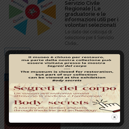
Servizio Civile
Regionale | Le
graduatorie e le
informazioni utili per i
volontari selezionati
Le date dei colloqui di
selezione per il Servizio
Civile...
Leggi tutto >
1 Luglio 2026
Evento
,
News
Prosegue la mostra
“Segreti del corpo. Un
viaggio nell’anatomia
umana attraverso la
medicina e
l’archeologia”
Orario di apertura La
mostra, allestita presso la