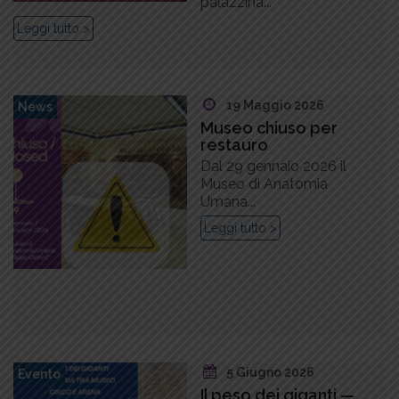
palazzina...
Leggi tutto >
19 Maggio 2026
News
Museo chiuso per
restauro
Dal 29 gennaio 2026 il
Museo di Anatomia
Umana...
Leggi tutto >
5 Giugno 2026
Evento
Il peso dei giganti —