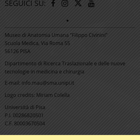
SEGUICI SU:
Twitter
Facebook
Instagram
Youtube
Museo di Anatomia Umana “Filippo Civinini”
Scuola Medica, Via Roma 55
56126 PISA
Dipartimento di Ricerca Traslazionale e delle nuove
tecnologie in medicina e chirurgia
E-mail: info.mau@sma.unipi.it
Logo credits: Miriam Colella
Università di Pisa
P.I. 00286820501
C.F. 80003670504