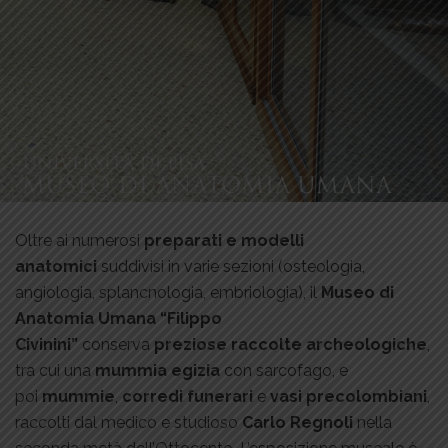
Oltre ai numerosi
preparati e modelli
anatomici
suddivisi in varie sezioni (osteologia,
angiologia, splancnologia, embriologia), il
Museo di
Anatomia Umana
“Filippo
Civinini”
conserva
preziose raccolte archeologiche
,
tra cui una
mummia egizia
con sarcofago, e
poi
mummie
,
corredi funerari
e
vasi precolombiani
,
raccolti dal medico e studioso
Carlo Regnoli
nella